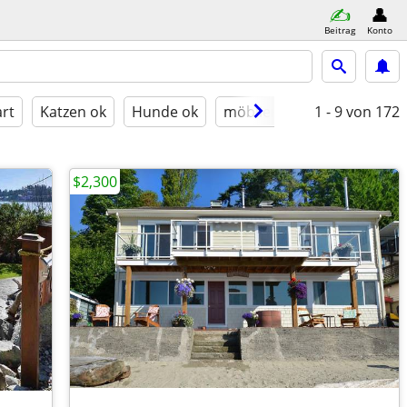
Beitrag
Konto
rt
Katzen ok
Hunde ok
möbliert
1 - 9
von 172
$2,300