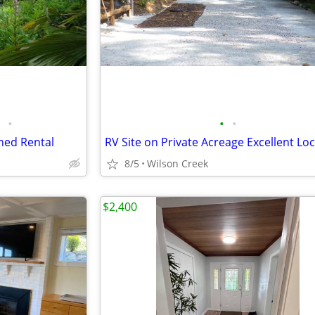
•
•
•
hed Rental
RV Site on Private Acreage Excellent Loc
8/5
Wilson Creek
$2,400