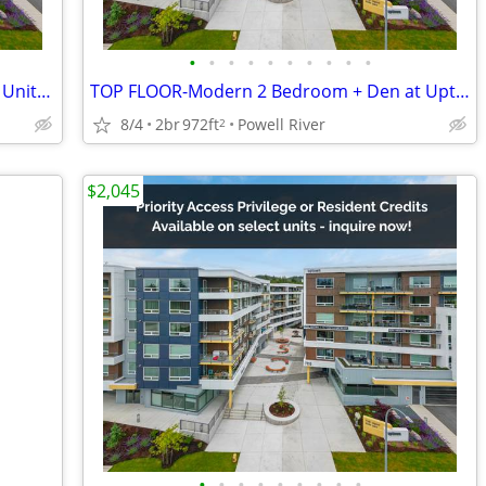
•
•
•
•
•
•
•
•
•
•
TOP FLOOR 2 Bed + 2 Bath +Den Corner Unit-Uptown Residences
TOP FLOOR-Modern 2 Bedroom + Den at Uptown Residences
8/4
2br
972ft
Powell River
2
$2,045
•
•
•
•
•
•
•
•
•