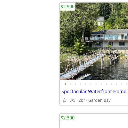
$2,900
•
•
•
•
•
•
•
•
•
•
•
•
•
Spectacular Waterfront Home 
8/5
2br
Garden Bay
$2,300