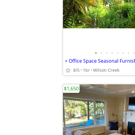
•
•
•
•
•
•
•
•
+ Office Space Seasonal Furnis
8/5
1br
Wilson Creek
$1,650