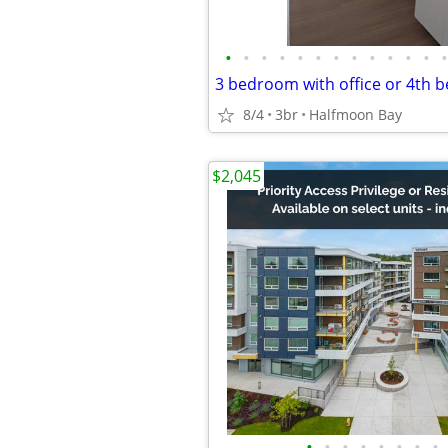
•
•
•
•
•
•
•
•
•
•
•
•
•
8/4
3br
Halfmoon Bay
$2,045
•
•
•
•
•
•
•
•