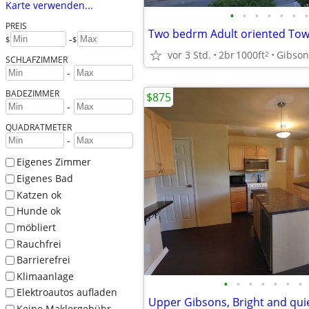
Karte verwenden...
•
•
•
•
•
•
•
PREIS
-
$
$
vor 3 Std.
2br
1000ft
Gibson
2
SCHLAFZIMMER
-
BADEZIMMER
$875
-
QUADRATMETER
-
Eigenes Zimmer
Eigenes Bad
Katzen ok
Hunde ok
möbliert
Rauchfrei
Barrierefrei
Klimaanlage
•
•
•
•
•
•
•
Elektroautos aufladen
Upper Gibsons, Bright and qui
Keine Maklergebühr