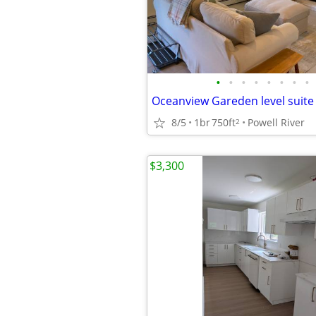
•
•
•
•
•
•
•
•
Oceanview Gareden level suite
8/5
1br
750ft
Powell River
2
$3,300