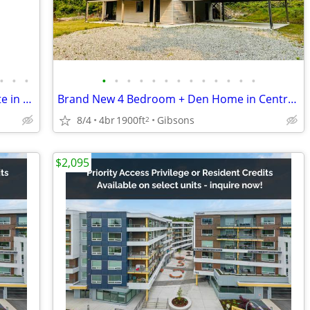
•
•
•
•
•
•
•
•
•
•
•
•
•
•
•
•
Newly Renovated 2 Bedroom Lower Suite in Langdale
Brand New 4 Bedroom + Den Home in Central Gibsons
8/4
4br
1900ft
Gibsons
2
$2,095