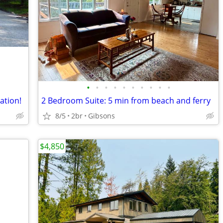
•
•
•
•
•
•
•
•
•
•
ation!
2 Bedroom Suite: 5 min from beach and ferry
8/5
2br
Gibsons
$4,850