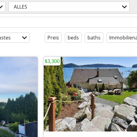
ALLES
stes
Preis
beds
baths
Immobiliena
$3,300