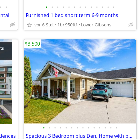
•
•
•
•
•
•
•
•
•
•
•
•
•
•
•
ntal
Furnished 1 bed short term 6-9 months
vor 6 Std.
1br
950ft
Lower Gibsons
2
$3,500
•
•
•
•
•
•
•
•
•
•
•
•
•
•
idences
Spacious 3 Bedroom plus Den, Home with peek-a-boo Ocean Views