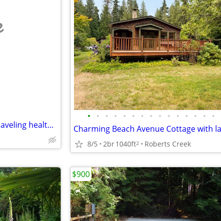
e
•
•
•
•
•
•
•
•
•
•
•
•
•
•
•
Suite with private hot tub for traveling health professionals
8/5
2br
1040ft
Roberts Creek
2
$900