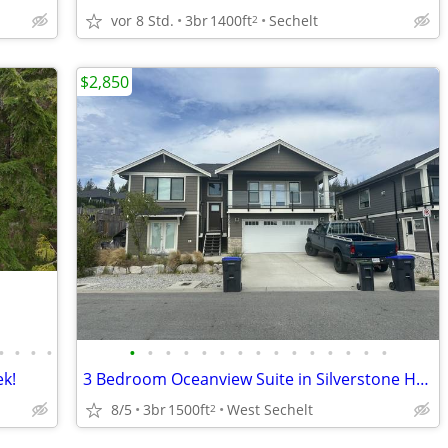
vor 8 Std.
3br
1400ft
Sechelt
2
$2,850
•
•
•
•
•
•
•
•
•
•
•
•
•
•
•
•
•
•
•
k!
3 Bedroom Oceanview Suite in Silverstone Heights!
8/5
3br
1500ft
West Sechelt
2