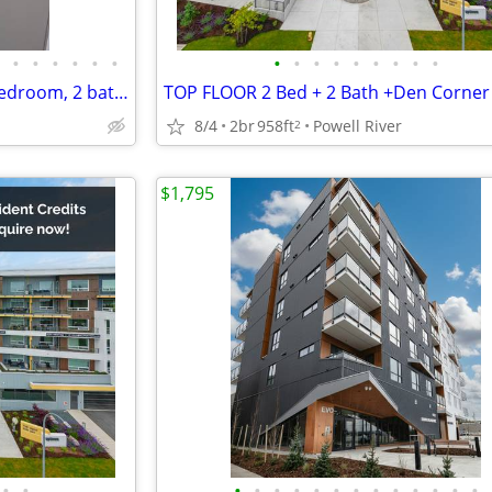
•
•
•
•
•
•
•
•
•
•
•
•
•
•
•
3 bedroom with office or 4th bedroom, 2 bath house
8/4
2br
958ft
Powell River
2
$1,795
•
•
•
•
•
•
•
•
•
•
•
•
•
•
•