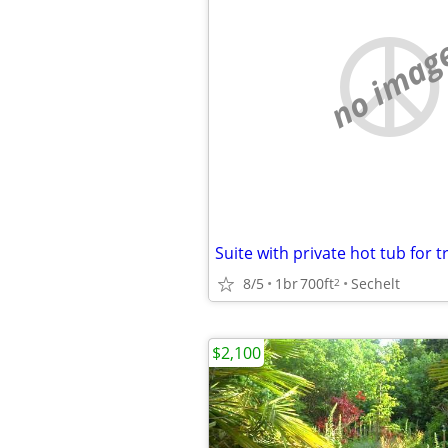
no imag
8/5
1br
700ft
Sechelt
2
$2,100