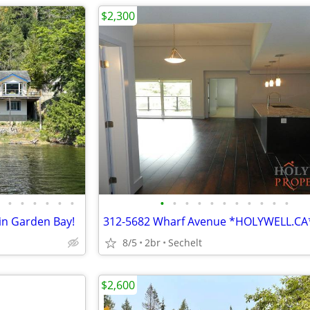
$2,300
•
•
•
•
•
•
•
•
•
•
•
•
•
•
•
•
•
in Garden Bay!
312-5682 Wharf Avenue *HOLYWELL.CA
8/5
2br
Sechelt
$2,600