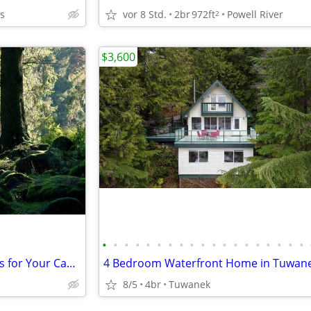
s
vor 8 Std.
2br
972ft
Powell River
2
$3,600
•
•
•
•
•
•
•
•
•
•
•
•
•
•
•
•
•
•
•
Woodland Acreage Near Ferries for Your Camper/RV
4 Bedroom Waterfront Home in Tuwane
8/5
4br
Tuwanek