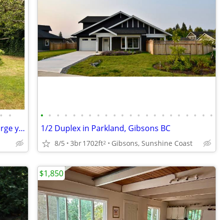
•
•
•
•
•
•
•
•
•
•
•
•
•
•
•
•
•
•
•
•
•
•
•
•
Charming Beach Avenue Cottage with large yard and easy beach access!
1/2 Duplex in Parkland, Gibsons BC
8/5
3br
1702ft
Gibsons, Sunshine Coast
2
$1,850