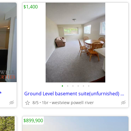
$1,400
•
•
•
•
•
•
*
Ground Level basement suite(unfurnished) available for rent from Aug
8/5
1br
westview powell river
$899,900