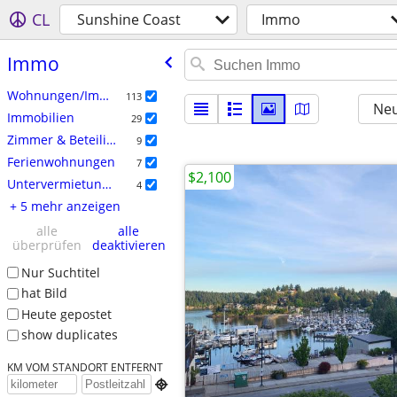
CL
Sunshine Coast
Immo
Immo
Wohnungen/Immo zur Miete
113
Neu
Immobilien
29
Zimmer & Beteiligungen/WGs
9
Ferienwohnungen
7
$2,100
Untervermietungen & Befristete Angebote
4
+ 5 mehr anzeigen
alle
alle
überprüfen
deaktivieren
Nur Suchtitel
hat Bild
Heute gepostet
show duplicates
KM VOM STANDORT ENTFERNT
