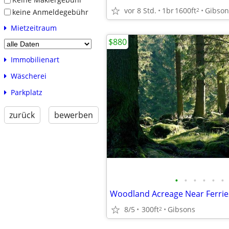
vor 8 Std.
1br
1600ft
Gibson
2
keine Anmeldegebühr
Mietzeitraum
$880
Immobilienart
Wäscherei
Parkplatz
zurück
bewerben
•
•
•
•
•
•
8/5
300ft
Gibsons
2