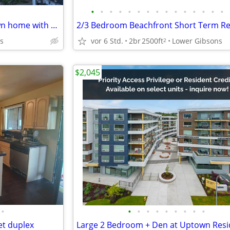
•
•
•
•
•
•
•
•
•
•
•
•
•
•
•
Two bedrm Adult oriented Town home with view Gibsons Landing
2/3 Bedroom Beachfront Short Term Re
s
vor 6 Std.
2br
2500ft
Lower Gibsons
2
$2,045
•
•
•
•
•
•
•
•
•
•
et duplex
Large 2 Bedroom + Den at Uptown Res