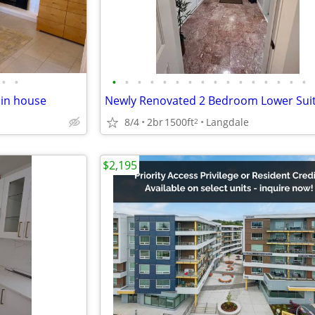
•
•
•
•
•
•
•
•
•
•
•
•
•
•
•
•
•
•
 in house
8/4
2br
1500ft
Langdale
2
$2,195