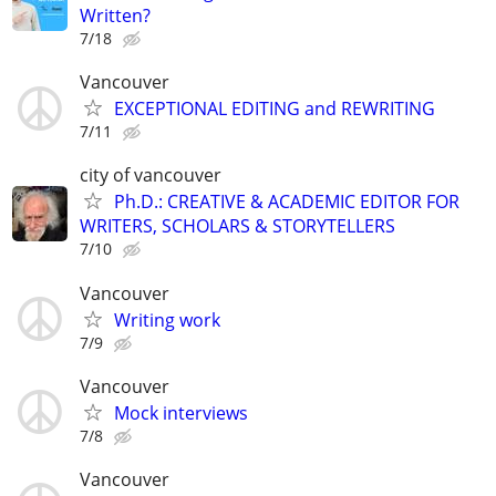
Written?
7/18
Vancouver
EXCEPTIONAL EDITING and REWRITING
7/11
city of vancouver
Ph.D.: CREATIVE & ACADEMIC EDITOR FOR
WRITERS, SCHOLARS & STORYTELLERS
7/10
Vancouver
Writing work
7/9
Vancouver
Mock interviews
7/8
Vancouver