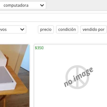
computadora
evos
precio
condición
vendido por
$350
no image