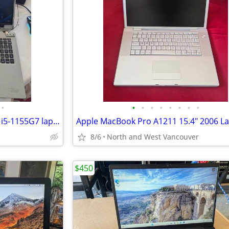
•
•
•
•
•
•
•
•
•
Acer Aspire Vero AV15-51 Core i5-1155G7 laptop w/broken hinges
8/6
North and West Vancouver
$450