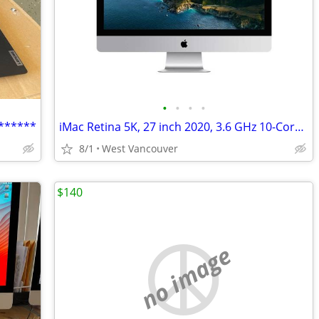
•
•
•
•
******
iMac Retina 5K, 27 inch 2020, 3.6 GHz 10-Core Intel Core i9
8/1
West Vancouver
$140
no image