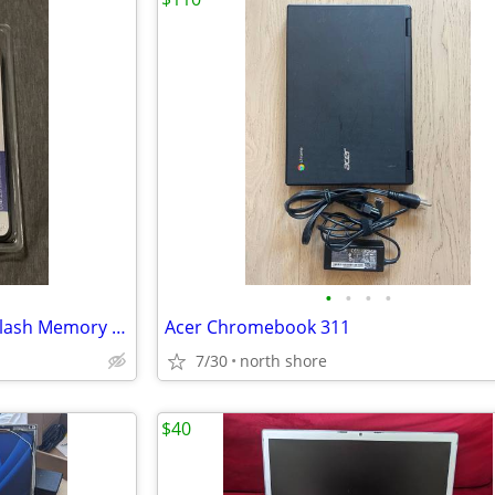
•
•
•
•
New Kingston 19-in-1 USB 2.0 Flash Memory Card Reader, model FCR-HS219
Acer Chromebook 311
7/30
north shore
$40