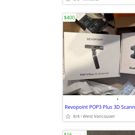
$400
•
8/4
West Vancouver
$16