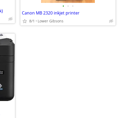
•
•
•
k)
Canon MB 2320 inkjet printer
8/1
Lower Gibsons
r