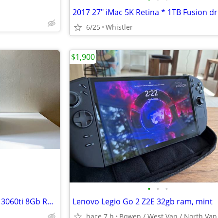
6/25
Whistler
$1,900
•
•
•
Dell XPS i7-11700 8-core nVidia 3060ti 8Gb Ram 512 Gb nVME storage win11
Lenovo Legio Go 2 Z2E 32gb ram, mint
hace 7 h
Bowen / West Van / North Van