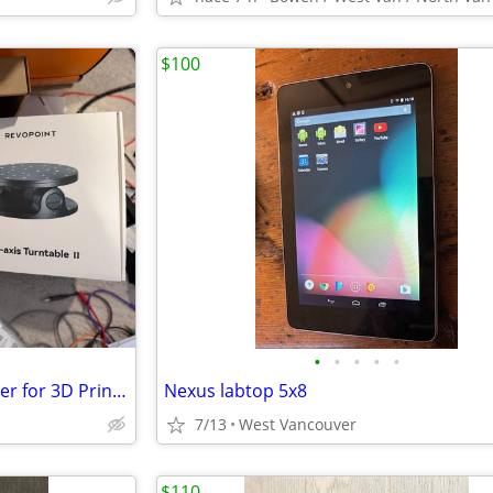
$100
•
•
•
•
•
Revopoint POP3 Plus 3D Scanner for 3D Printing w/Dual Axis Turntable
Nexus labtop 5x8
7/13
West Vancouver
$110