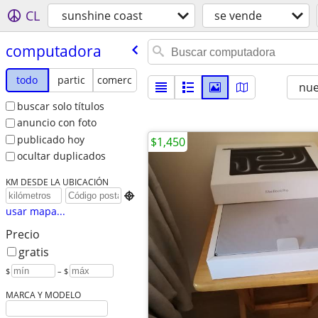
CL
sunshine coast
se vende
computadora
todo
partic
comerc
nu
buscar solo títulos
anuncio con foto
publicado hoy
$1,450
ocultar duplicados
KM DESDE LA UBICACIÓN

usar mapa...
Precio
gratis
$
– $
MARCA Y MODELO