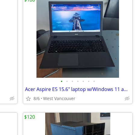
•
•
•
•
•
•
•
Acer Aspire E5 15.6" laptop w/Windows 11 and SSD
8/6
West Vancouver
$120