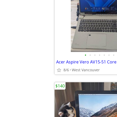
•
•
•
•
•
•
•
8/6
West Vancouver
$140