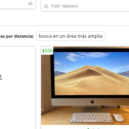
7/24
Gibsons
busca en un área más amplia
as por distancia)
$550
e
•
•
•