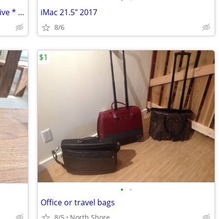
2017 27" iMac 5K Retina * 1TB Fusion drive * 40GB RAM
iMac 21.5" 2017
8/6
$1
•
•
Office or travel bags
8/5
North Shore