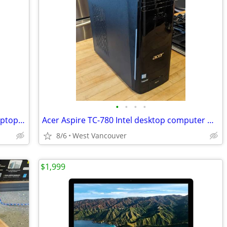
•
•
•
•
Apple MacBook Pro A1211 15.4" 2006 Laptop For Parts Only
Acer Aspire TC-780 Intel desktop computer w/Windows 11
8/6
West Vancouver
$1,999