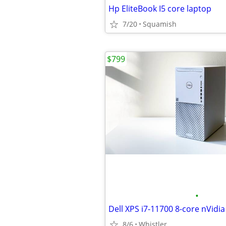
Hp EliteBook I5 core laptop
7/20
Squamish
$799
•
8/6
Whistler