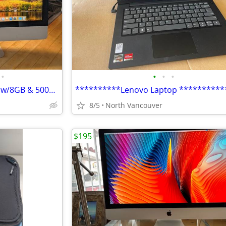
•
•
•
•
Apple iMac 21.5" (2010) Core i3 w/8GB & 500GB
**********Lenovo Laptop **********
8/5
North Vancouver
$195