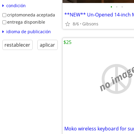
condición
•
•
•
**NEW** Un-Opened 14-inch 
criptomoneda aceptada
entrega disponible
8/6
Gibsons
idioma de publicación
$25
restablecer
aplicar
no imag