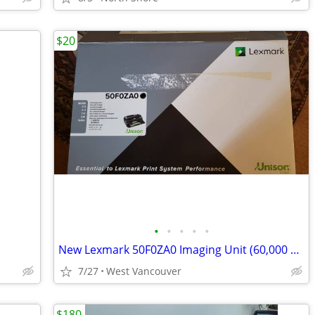
$20
•
•
•
•
•
New Lexmark 50F0ZA0 Imaging Unit (60,000 pages)
7/27
West Vancouver
$180