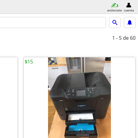
anúnciate
cuenta
1 - 5
de 60
$15