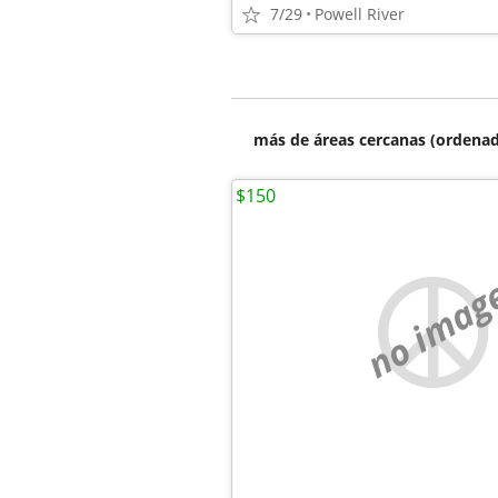
7/29
Powell River
más de áreas cercanas (ordenad
$150
no imag