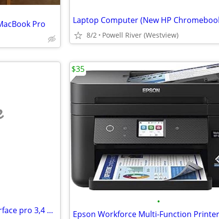
Laptop Computer (New HP Chromeboo
MacBook Pro
8/2
Powell River (Westview)
$35
e
•
Moko wireless keyboard for surface pro 3,4 or 6
Epson Workforce Multi-Function Printe