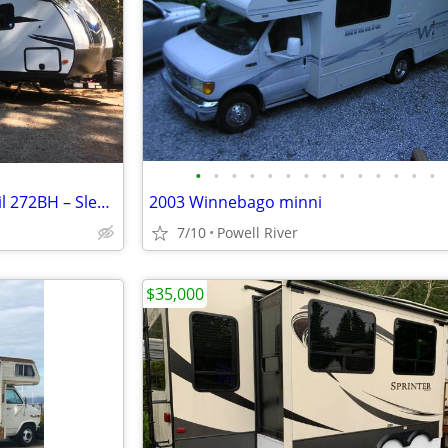
•
•
•
•
•
•
•
•
•
•
•
•
•
•
Trailer Travler 2020 Sunset Trail 272BH – Sleeps 8, Solar Powered!
2003 Winnebago minni
7/10
Powell River
$35,000