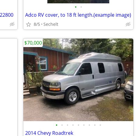
•
•
)22800
Adco RV cover, to 18 ft length.(example image)
8/5
Sechelt
$70,000
•
•
•
•
•
•
•
•
•
2014 Chevy Roadtrek