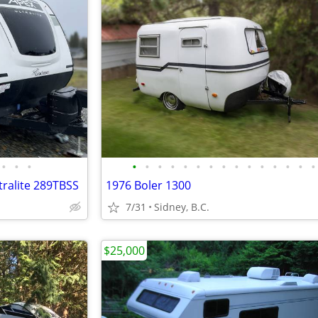
•
•
•
•
•
•
•
•
•
•
•
•
•
•
•
•
•
•
ralite 289TBSS
1976 Boler 1300
7/31
Sidney, B.C.
$25,000