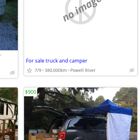
no image
•
For sale truck and camper
7/9
380,000km
Powell River
$900