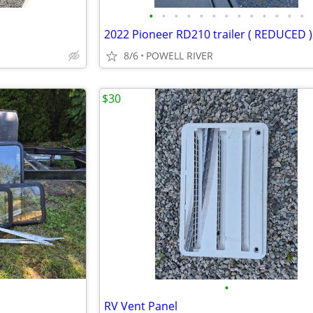
•
•
•
•
•
•
•
•
•
•
•
•
•
2022 Pioneer RD210 trailer ( REDUCED 
8/6
POWELL RIVER
$30
•
RV Vent Panel