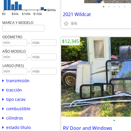
•
•
•
•
•
$890k
2021 Wildcat
$0
$50k
$100k
$150k
MARCA Y MODELO
8/6
ODÓMETRO
$12,345
-
AÑO MODELO
-
LARGO (PIES)
-
transmisión
tracción
tipo carav
combustible
cilindros
•
estado título
RV Door and Windows