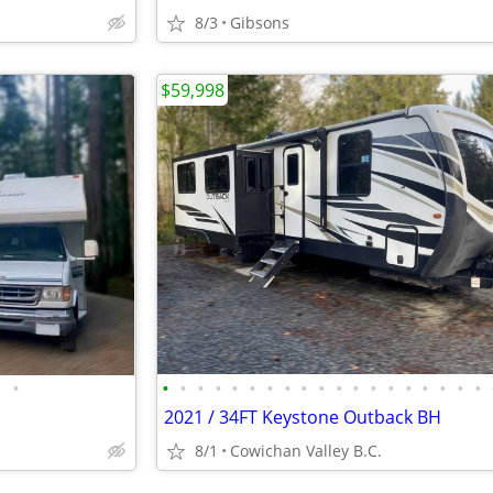
8/3
Gibsons
$59,998
•
•
•
•
•
•
•
•
•
•
•
•
•
•
•
•
•
•
•
•
2021 / 34FT Keystone Outback BH
8/1
Cowichan Valley B.C.