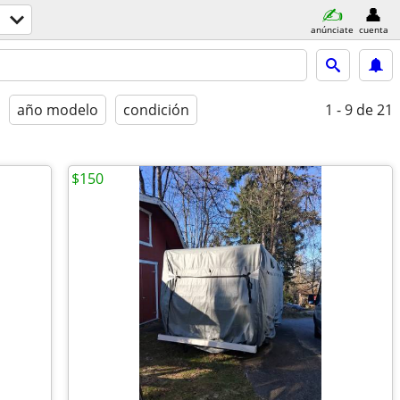
anúnciate
cuenta
año modelo
condición
1 - 9
de 21
$150