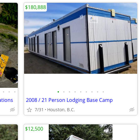
$180,888
•
•
•
•
•
•
•
•
•
•
•
•
ations
2008 / 21 Person Lodging Base Camp
7/31
Houston, B.C.
$12,500