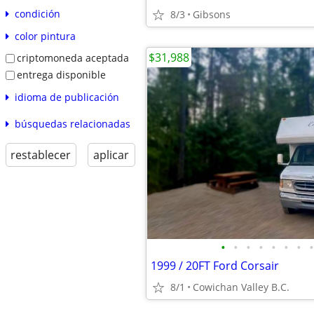
condición
8/3
Gibsons
color pintura
$31,988
criptomoneda aceptada
entrega disponible
idioma de publicación
búsquedas relacionadas
restablecer
aplicar
•
•
•
•
•
•
•
•
1999 / 20FT Ford Corsair
8/1
Cowichan Valley B.C.