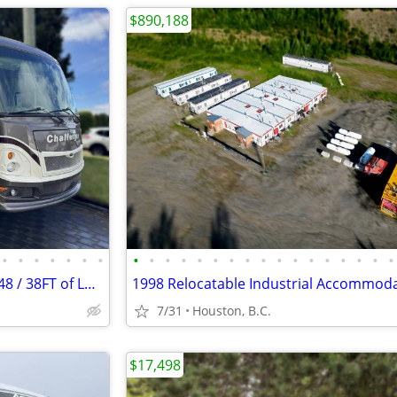
$890,188
•
•
•
•
•
•
•
•
•
•
•
•
•
•
•
•
•
•
•
•
•
•
•
•
Damon Challenger LE, Model 348 / 38FT of Luxury Motor Coach
1998 Relocatable Industrial Accommod
7/31
Houston, B.C.
$17,498