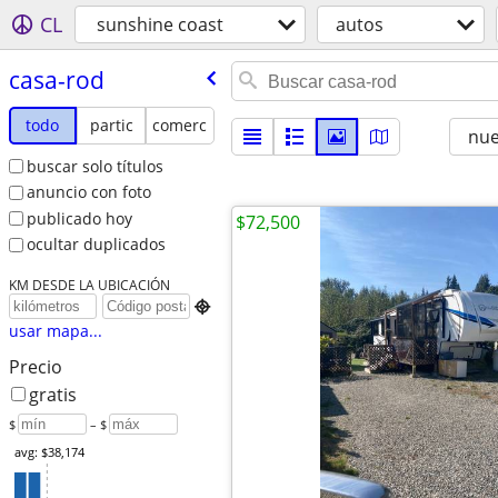
CL
sunshine coast
autos
casa-rod
todo
partic
comerc
nu
buscar solo títulos
anuncio con foto
publicado hoy
$72,500
ocultar duplicados
KM DESDE LA UBICACIÓN

usar mapa...
Precio
gratis
$
– $
avg: $38,174