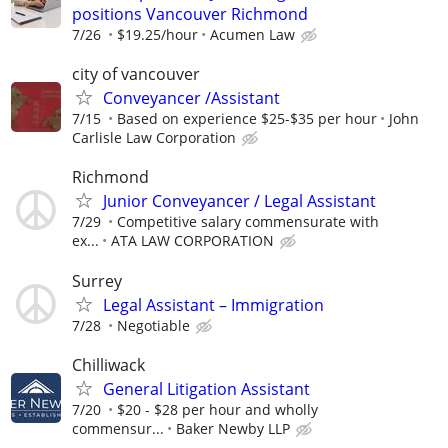
positions Vancouver Richmond
7/26
$19.25/hour
Acumen Law
city of vancouver
Conveyancer /Assistant
7/15
Based on experience $25-$35 per hour
John
Carlisle Law Corporation
Richmond
Junior Conveyancer / Legal Assistant
7/29
Competitive salary commensurate with
ex...
ATA LAW CORPORATION
Surrey
Legal Assistant – Immigration
7/28
Negotiable
Chilliwack
General Litigation Assistant
7/20
$20 - $28 per hour and wholly
commensur...
Baker Newby LLP