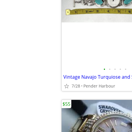
•
•
•
•
•
7/28
Pender Harbour
$55