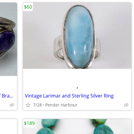
$60
•
Vintage Charoite and Sterling Silver Cuff Bracelet and Ring Set
Vintage Larimar and Sterling Silver Ring
7/28
Pender Harbour
$189