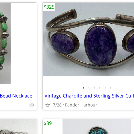
$325
•
•
•
•
•
•
 Bead Necklace
7/28
Pender Harbour
$89