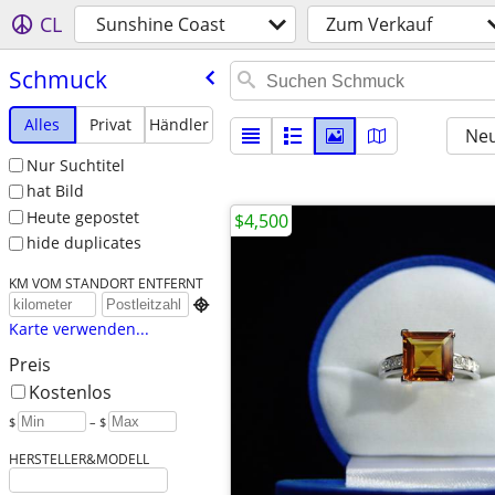
CL
Sunshine Coast
Zum Verkauf
Schmuck
Alles
Privat
Händler
Neu
Nur Suchtitel
hat Bild
Heute gepostet
$4,500
hide duplicates
KM VOM STANDORT ENTFERNT

Karte verwenden...
Preis
Kostenlos
$
– $
HERSTELLER&MODELL