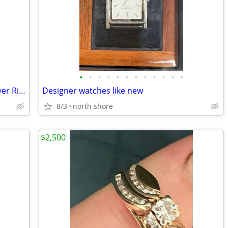
•
•
•
•
•
•
•
•
•
•
•
•
Authentic Banded Amethyst Sterling Silver Ring
Designer watches like new
8/3
north shore
$2,500