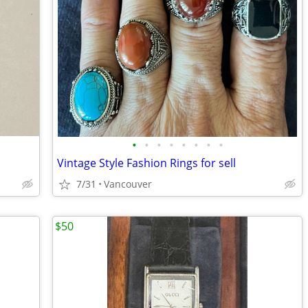
•
•
•
•
•
•
•
•
Vintage Style Fashion Rings for sell
7/31
Vancouver
$50