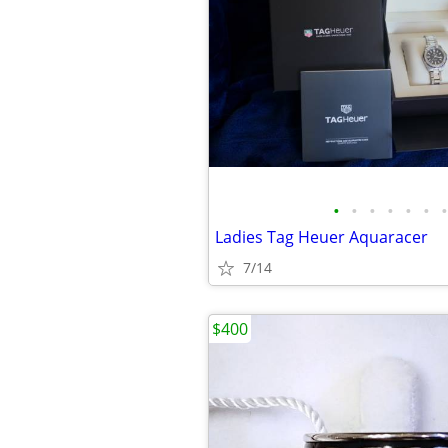
•
•
•
•
•
•
•
Ladies Tag Heuer Aquaracer
7/14
$400