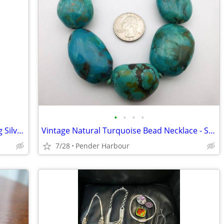
•
•
•
•
Vintage Turquoise Pendant with Sterling Silver Chain
Vintage Natural Turquoise Bead Necklace - Statement Piece
7/28
Pender Harbour