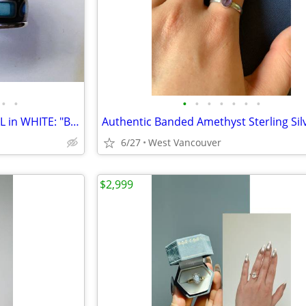
•
•
•
•
•
•
•
•
•
FREYWILLE 5mm BAND, ENAMEL in WHITE: "BLUE PASSION". SIZE 7.5. NEW
6/27
West Vancouver
$2,999