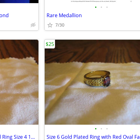
•
•
•
mond
Rare Medallion
7/30
$25
•
•
•
Vintage Sterling Silver Stamped Ring Size 4 1/2 With Maker's Mark & Bl