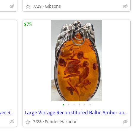
7/29
Gibsons
$75
•
•
•
•
•
•
Large Vintage Malachite and Sterling Silver Ring
Large Vintage Reconstituted Baltic Amber and Sterling Silver Pendant
7/28
Pender Harbour