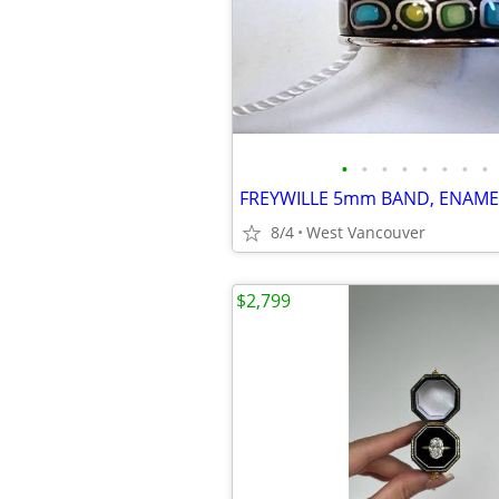
•
•
•
•
•
•
•
•
8/4
West Vancouver
$2,799