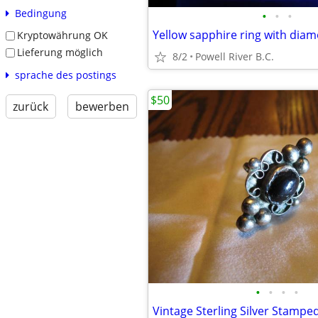
Bedingung
•
•
•
Yellow sapphire ring with dia
Kryptowährung OK
Lieferung möglich
8/2
Powell River B.C.
sprache des postings
$50
zurück
bewerben
•
•
•
•