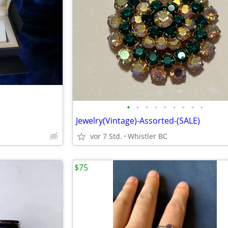
•
•
•
•
•
•
•
•
•
Jewelry(Vintage)-Assorted-(SALE)
vor 7 Std.
Whistler BC
$75