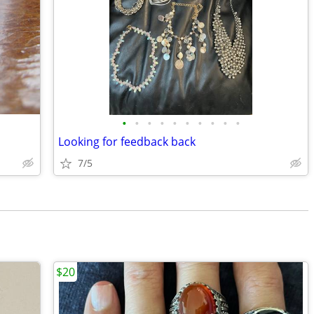
•
•
•
•
•
•
•
•
•
•
Looking for feedback back
7/5
$20