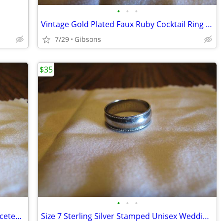
•
•
•
Vintage Gold Plated Faux Ruby Cocktail Ring Size 6 No Markings
7/29
Gibsons
$35
•
•
•
Size 6 Gold Plated Ring with Red Oval Faceted Tourmaline Gemstone No M
Size 7 Sterling Silver Stamped Unisex Wedding Band 1g