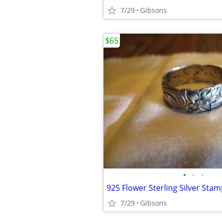
7/29
Gibsons
$65
•
•
•
7/29
Gibsons