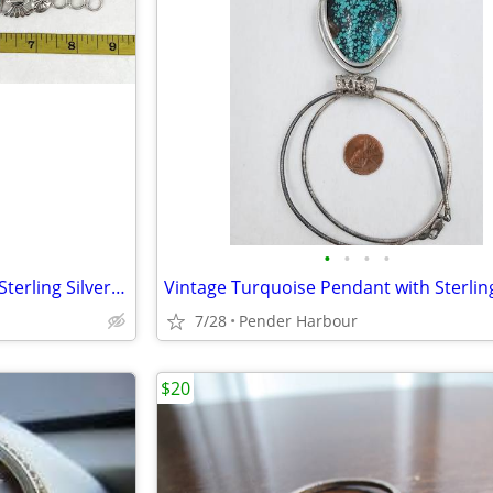
•
•
•
•
Vintage Navajo Turquiose and Sterling Silver Watch
7/28
Pender Harbour
$20