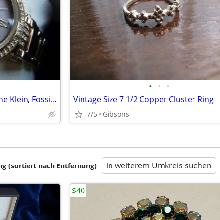
•
•
•
Designer Women's Watces: Anne Klein, Fossil, Donna Karan, Guess
Vintage Size 7 1/2 Copper Cluster Ring
7/5
Gibsons
in weiterem Umkreis suchen
 (sortiert nach Entfernung)
$40