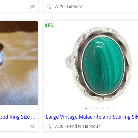
7/29
Gibsons
$89
•
•
•
•
•
•
925 Flower Sterling Silver Stamped Ring Size 10 1/2 Weighs 2g
7/28
Pender Harbour