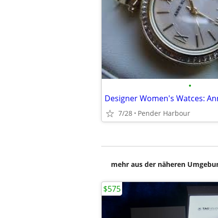
•
7/28
Pender Harbour
mehr aus der näheren Umgebung
$575