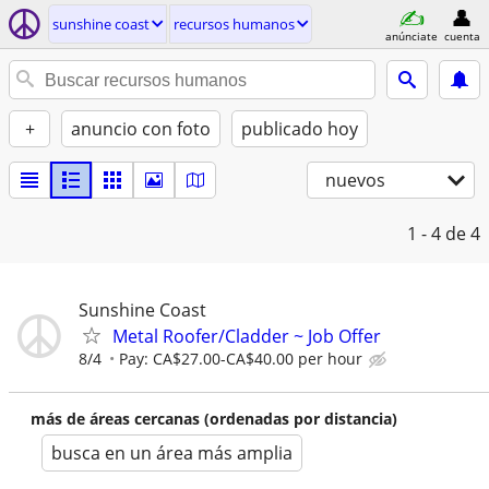
sunshine coast
recursos humanos
anúnciate
cuenta
+
anuncio con foto
publicado hoy
nuevos
1 - 4
de 4
Sunshine Coast
Metal Roofer/Cladder ~ Job Offer
8/4
Pay: CA$27.00-CA$40.00 per hour
más de áreas cercanas (ordenadas por distancia)
busca en un área más amplia