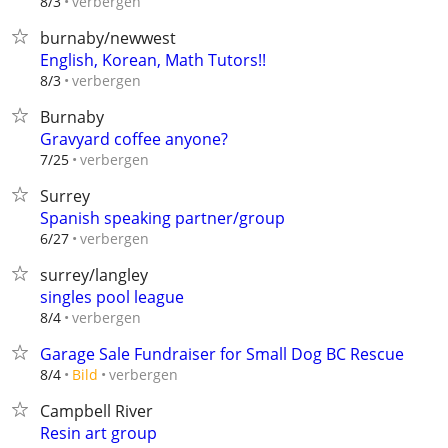
verbergen
8/3
burnaby/newwest
English, Korean, Math Tutors!!
verbergen
8/3
Burnaby
Gravyard coffee anyone?
verbergen
7/25
Surrey
Spanish speaking partner/group
verbergen
6/27
surrey/langley
singles pool league
verbergen
8/4
Garage Sale Fundraiser for Small Dog BC Rescue
verbergen
8/4
Bild
Campbell River
Resin art group