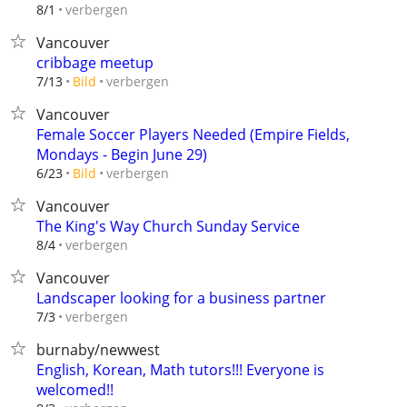
verbergen
8/1
Vancouver
cribbage meetup
verbergen
7/13
Bild
Vancouver
Female Soccer Players Needed (Empire Fields,
Mondays - Begin June 29)
verbergen
6/23
Bild
Vancouver
The King's Way Church Sunday Service
verbergen
8/4
Vancouver
Landscaper looking for a business partner
verbergen
7/3
burnaby/newwest
English, Korean, Math tutors!!! Everyone is
welcomed!!