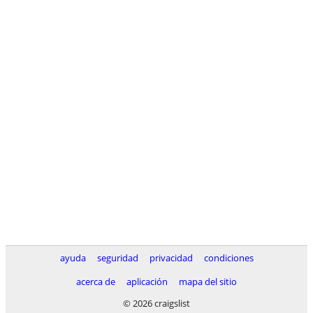
ayuda
seguridad
privacidad
condiciones
acerca de
aplicación
mapa del sitio
© 2026 craigslist