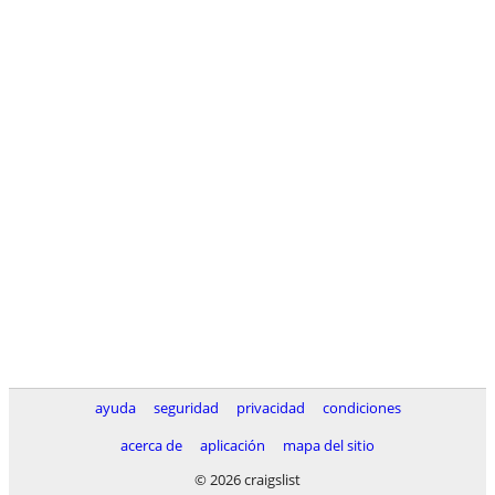
ayuda
seguridad
privacidad
condiciones
acerca de
aplicación
mapa del sitio
© 2026 craigslist