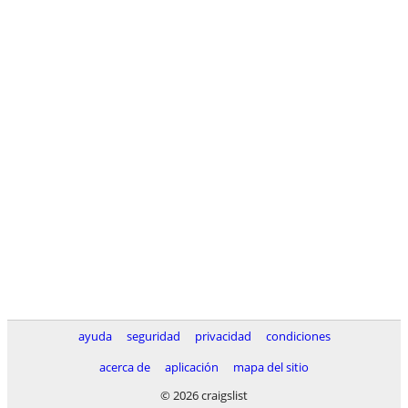
ayuda
seguridad
privacidad
condiciones
acerca de
aplicación
mapa del sitio
© 2026 craigslist