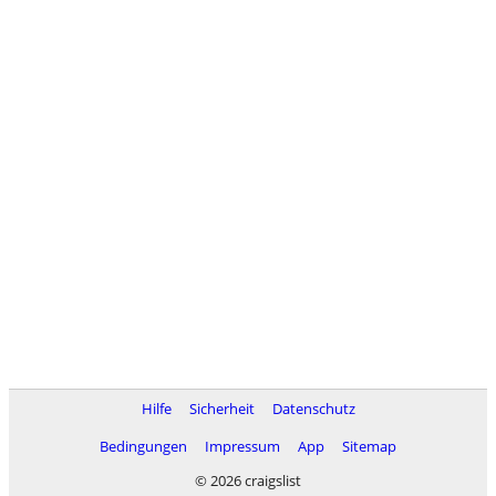
Hilfe
Sicherheit
Datenschutz
Bedingungen
Impressum
App
Sitemap
© 2026 craigslist