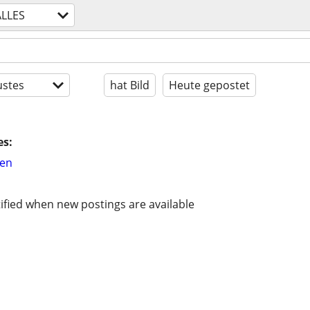
ALLES
stes
hat Bild
Heute gepostet
es:
hen
ified when new postings are available