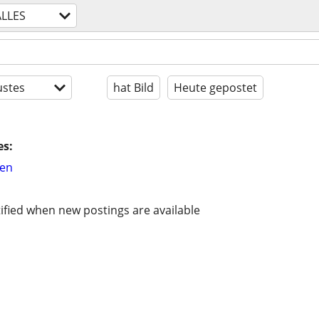
ALLES
stes
hat Bild
Heute gepostet
es:
hen
ified when new postings are available