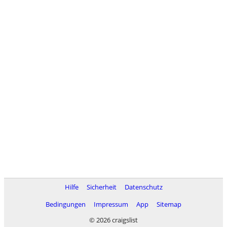
Hilfe
Sicherheit
Datenschutz
Bedingungen
Impressum
App
Sitemap
© 2026 craigslist