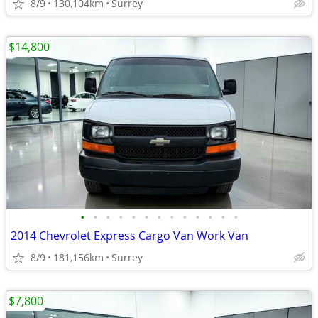
8/9
130,104km
Surrey
$14,800
•
•
•
•
•
•
•
•
•
•
•
•
•
2014 Chevrolet Express Cargo Van Work Van
8/9
181,156km
Surrey
$7,800