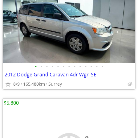
•
•
•
•
•
•
•
•
•
•
•
•
•
2012 Dodge Grand Caravan 4dr Wgn SE
8/9
165,480km
Surrey
$5,800