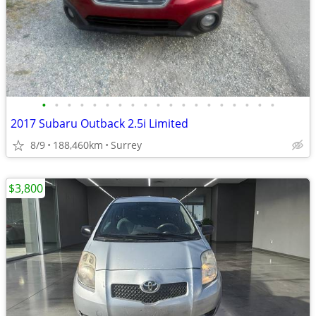
•
•
•
•
•
•
•
•
•
•
•
•
•
•
•
•
•
•
•
2017 Subaru Outback 2.5i Limited
8/9
188,460km
Surrey
$3,800