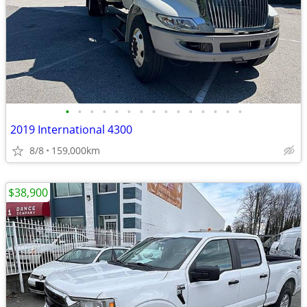
•
•
•
•
•
•
•
•
•
•
•
•
•
•
•
2019 International 4300
8/8
159,000km
$38,900