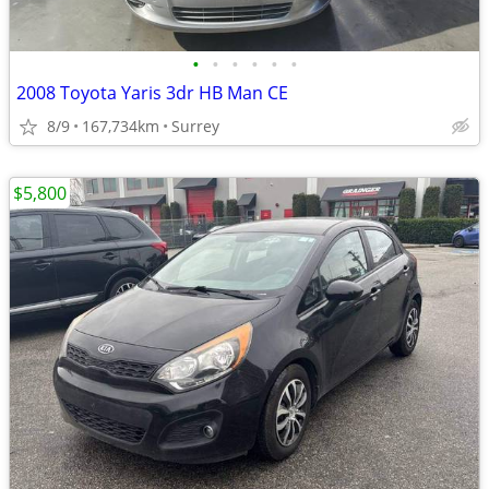
•
•
•
•
•
•
2008 Toyota Yaris 3dr HB Man CE
8/9
167,734km
Surrey
$5,800