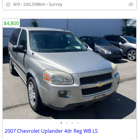
8/9
245,598km
Surrey
$4,800
•
•
•
•
2007 Chevrolet Uplander 4dr Reg WB LS