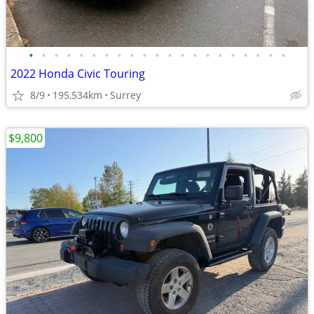
•
•
•
•
•
•
•
•
•
•
•
•
•
•
•
•
•
•
•
•
•
2022 Honda Civic Touring
8/9
195,534km
Surrey
$9,800