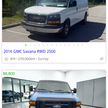
•
•
•
•
•
•
•
•
•
•
•
•
•
•
2016 GMC Savana RWD 2500
8/9
239,000km
Surrey
$8,800