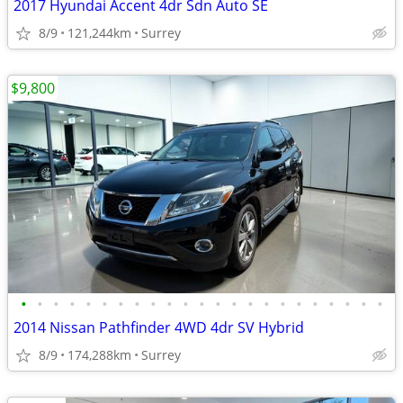
2017 Hyundai Accent 4dr Sdn Auto SE
8/9
121,244km
Surrey
$9,800
•
•
•
•
•
•
•
•
•
•
•
•
•
•
•
•
•
•
•
•
•
•
•
2014 Nissan Pathfinder 4WD 4dr SV Hybrid
8/9
174,288km
Surrey