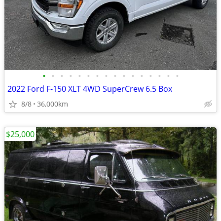
•
•
•
•
•
•
•
•
•
•
•
•
•
•
•
•
2022 Ford F-150 XLT 4WD SuperCrew 6.5 Box
8/8
36,000km
$25,000