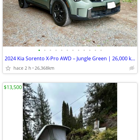
•
•
•
•
•
•
•
•
•
•
•
•
2024 Kia Sorento X-Pro AWD – Jungle Green | 26,000 km | 6 Passenger
hace 2 h
26,368km
$13,500