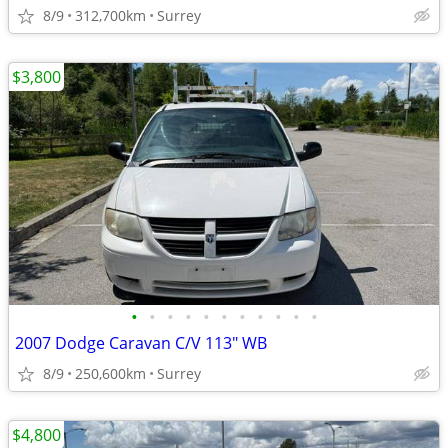
8/9
312,700km
Surrey
$3,800
•
•
•
•
•
•
•
•
•
•
•
2007 Dodge Caravan C/V 113" WB
8/9
250,600km
Surrey
$4,800