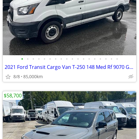
•
•
•
•
•
•
•
•
•
•
•
•
•
•
•
•
•
•
2021 Ford Transit Cargo Van T-250 148 Med Rf 9070 GVWR RWD
8/8
85,000km
$58,700