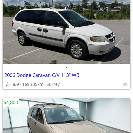
•
2006 Dodge Caravan C/V 113" WB
8/9
169,935km
Surrey
$4,800