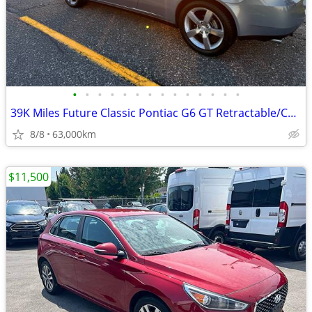
•
•
•
•
•
•
•
•
•
•
•
•
•
•
39K Miles Future Classic Pontiac G6 GT Retractable/Convertible 3.9 L
8/8
63,000km
$11,500