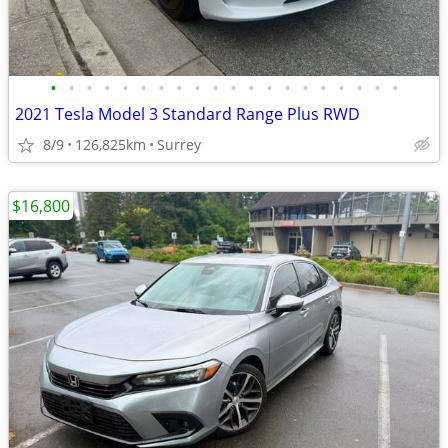
•
•
•
•
•
•
•
•
•
•
•
•
•
•
•
•
•
•
•
•
2021 Tesla Model 3 Standard Range Plus RWD
8/9
126,825km
Surrey
$16,800