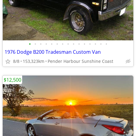
•
•
•
•
•
•
•
•
•
•
•
•
•
•
•
1976 Dodge B200 Tradesman Custom Van
8/8
153,323km
Pender Harbour Sunshine Coast
$12,500