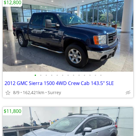
$12,800
•
•
•
•
•
•
•
•
•
•
•
•
•
2012 GMC Sierra 1500 4WD Crew Cab 143.5" SLE
8/9
162,421km
Surrey
$11,800