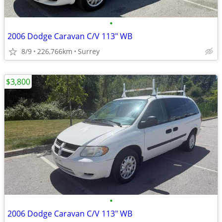
•
2006 Dodge Caravan C/V 113" WB
8/9
226,766km
Surrey
$3,800
•
2006 Dodge Caravan C/V 113" WB