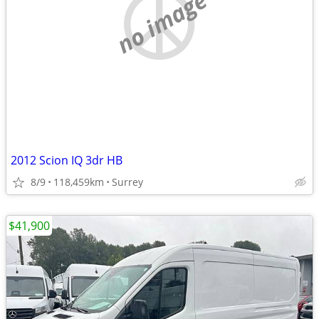
no image
2012 Scion IQ 3dr HB
8/9
118,459km
Surrey
$41,900