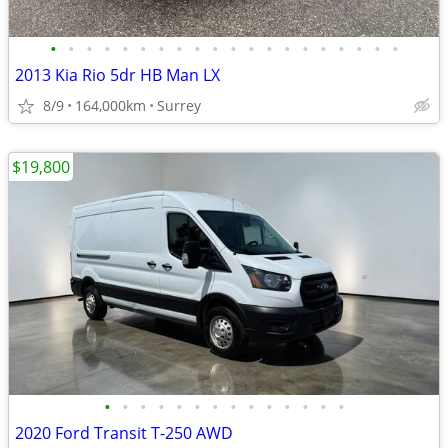
•
•
•
•
•
•
•
•
•
•
•
•
•
•
•
•
•
•
•
•
2013 Kia Rio 5dr HB Man LX
8/9
164,000km
Surrey
$19,800
•
•
•
•
•
•
•
•
•
•
•
•
•
•
2020 Ford Transit T-250 AWD