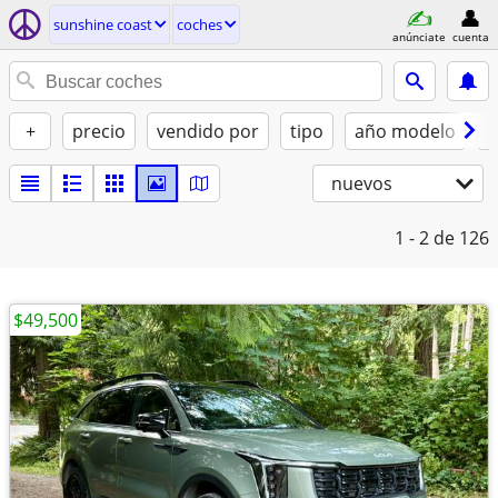
sunshine coast
coches
anúnciate
cuenta
+
precio
vendido por
tipo
año modelo
c
nuevos
1 - 2
de 126
$49,500