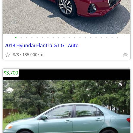
•
•
•
•
•
•
•
•
•
•
•
•
•
•
•
•
•
•
•
•
2018 Hyundai Elantra GT GL Auto
8/8
135,000km
$3,700