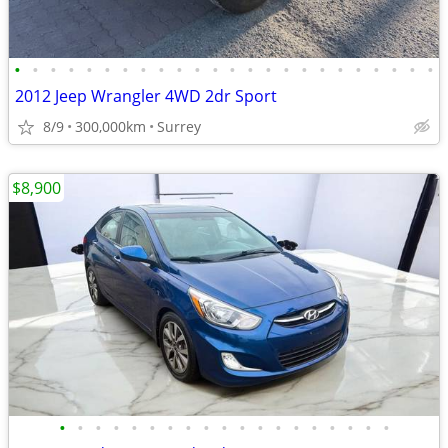
•
•
•
•
•
•
•
•
•
•
•
•
•
•
•
•
•
•
•
•
•
•
•
•
2012 Jeep Wrangler 4WD 2dr Sport
8/9
300,000km
Surrey
$8,900
•
•
•
•
•
•
•
•
•
•
•
•
•
•
•
•
•
•
•