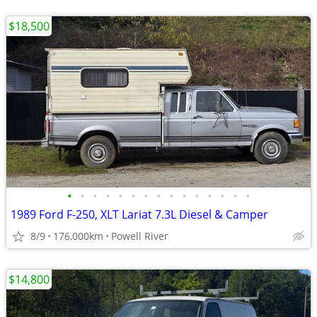
$18,500
•
•
•
•
•
•
•
•
•
•
•
•
•
•
•
1989 Ford F-250, XLT Lariat 7.3L Diesel & Camper
8/9
176,000km
Powell River
$14,800