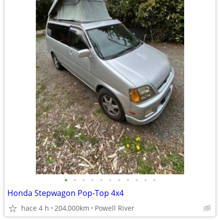
•
•
•
•
•
•
•
•
•
•
•
Honda Stepwagon Pop-Top 4x4
hace 4 h
204,000km
Powell River