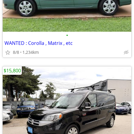
•
WANTED : Corolla , Matrix , etc
8/8
1,234km
$15,800