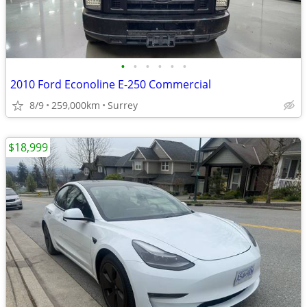
•
•
•
•
•
•
2010 Ford Econoline E-250 Commercial
8/9
259,000km
Surrey
$18,999