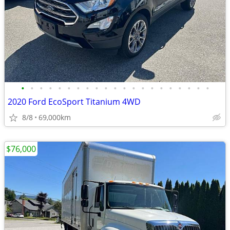
•
•
•
•
•
•
•
•
•
•
•
•
•
•
•
•
•
•
•
•
•
2020 Ford EcoSport Titanium 4WD
8/8
69,000km
$76,000