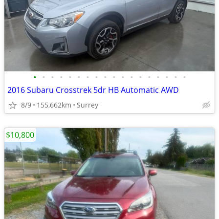
•
•
•
•
•
•
•
•
•
•
•
•
•
•
•
•
•
•
2016 Subaru Crosstrek 5dr HB Automatic AWD
8/9
155,662km
Surrey
$10,800