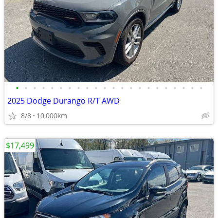
•
•
•
•
•
•
•
•
•
•
•
•
•
•
•
•
•
•
•
•
•
•
2025 Dodge Durango R/T AWD
8/8
10,000km
$17,499