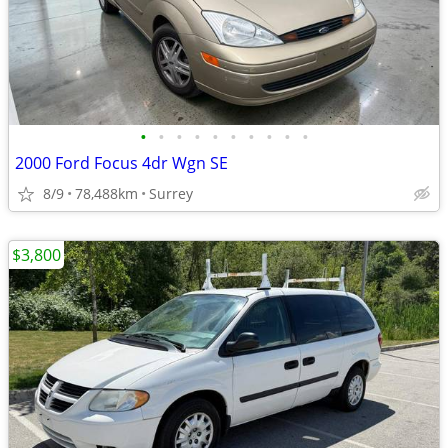
•
•
•
•
•
•
•
•
•
•
2000 Ford Focus 4dr Wgn SE
8/9
78,488km
Surrey
$3,800