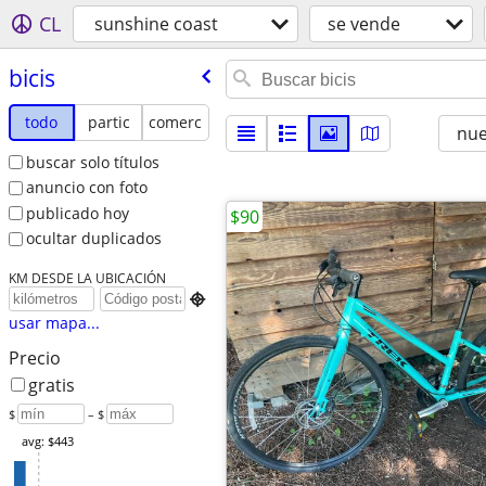
CL
sunshine coast
se vende
bicis
todo
partic
comerc
nu
buscar solo títulos
anuncio con foto
publicado hoy
$90
ocultar duplicados
KM DESDE LA UBICACIÓN

usar mapa...
Precio
gratis
$
– $
avg: $443