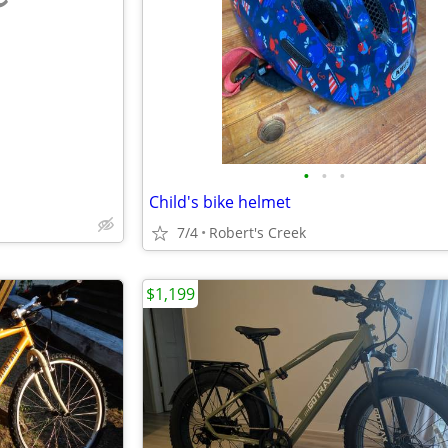
e
•
•
•
Child's bike helmet
7/4
Robert's Creek
$1,199