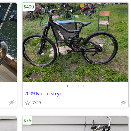
$400
•
•
•
•
2009 Norco stryk
7/29
$75