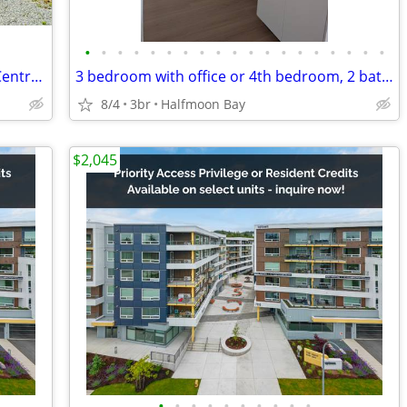
•
•
•
•
•
•
•
•
•
•
•
•
•
•
•
•
•
•
•
Brand New 4 Bedroom + Den Home in Central Gibsons
3 bedroom with office or 4th bedroom, 2 bath house
8/4
3br
Halfmoon Bay
$2,045
•
•
•
•
•
•
•
•
•
•