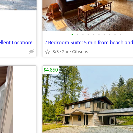
•
•
•
•
•
•
•
•
•
•
llent Location!
2 Bedroom Suite: 5 min from beach and
8/5
2br
Gibsons
$4,850