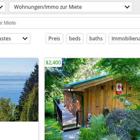
Wohnungen/Immo zur Miete
stes
Preis
beds
baths
Immobiliena
$2,400