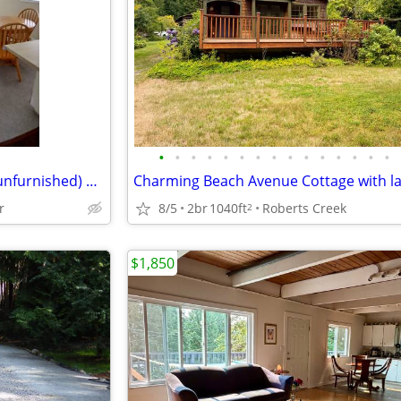
•
•
•
•
•
•
•
•
•
•
•
•
•
•
•
Ground Level basement suite(unfurnished) available for rent from Aug
8/5
2br
1040ft
Roberts Creek
r
2
$1,850