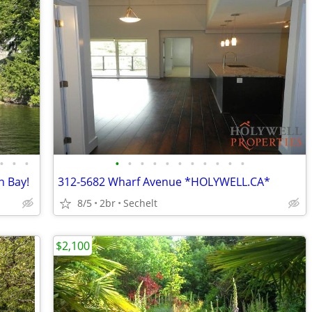
•
•
•
•
•
•
•
•
•
•
•
•
•
•
n Bay!
312-5682 Wharf Avenue *HOLYWELL.CA*
8/5
2br
Sechelt
$2,100