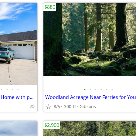
$880
•
•
•
•
•
•
•
•
•
•
Spacious 3 Bedroom plus Den, Home with peek-a-boo Ocean Views
8/5
300ft
Gibsons
2
$2,900