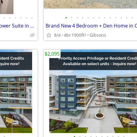
•
•
•
•
•
•
•
•
•
•
•
•
•
•
•
•
•
•
•
Newly Renovated 2 Bedroom Lower Suite in Langdale
8/4
4br
1900ft
Gibsons
2
$2,095
•
•
•
•
•
•
•
•
•
•
•