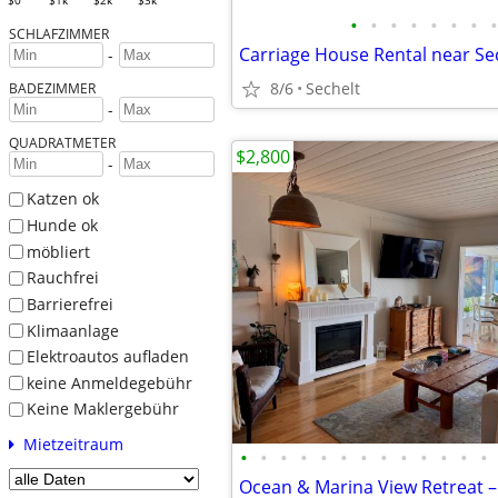
$0
$1k
$2k
$3k
•
•
•
•
•
•
•
•
SCHLAFZIMMER
-
8/6
Sechelt
BADEZIMMER
-
QUADRATMETER
$2,800
-
Katzen ok
Hunde ok
möbliert
Rauchfrei
Barrierefrei
Klimaanlage
Elektroautos aufladen
keine Anmeldegebühr
Keine Maklergebühr
Mietzeitraum
•
•
•
•
•
•
•
•
•
•
•
•
•