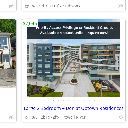
8/5
2br
1000ft
Gibsons
2
$2,045
•
•
•
•
•
•
•
•
•
Large 2 Bedroom + Den at Uptown Residences
8/5
2br
972ft
Powell River
2