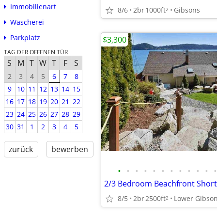
Immobilienart
8/6
2br
1000ft
Gibsons
2
Wäscherei
Parkplatz
$3,300
TAG DER OFFENEN TÜR
S
M
T
W
T
F
S
2
3
4
5
6
7
8
9
10
11
12
13
14
15
16
17
18
19
20
21
22
23
24
25
26
27
28
29
30
31
1
2
3
4
5
zurück
bewerben
•
•
•
•
•
•
•
•
•
•
•
•
2/3 Bedroom Beachfront Short
8/5
2br
2500ft
Lower Gibso
2