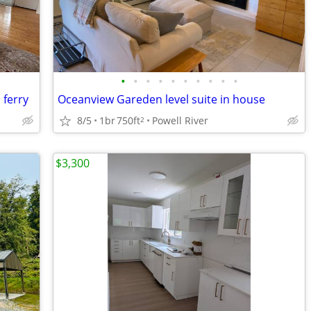
•
•
•
•
•
•
•
•
•
•
 ferry
Oceanview Gareden level suite in house
8/5
1br
750ft
Powell River
2
$3,300