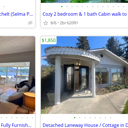
•
•
•
•
•
•
•
•
•
•
•
•
•
•
Carriage House Rental near Sechelt (Selma Park)
8/6
2br
620ft
2
$1,850
•
•
•
•
•
•
•
•
•
•
•
•
•
•
•
Ocean & Marina View Retreat – Fully Furnished 2-Bedroom Garden Suite