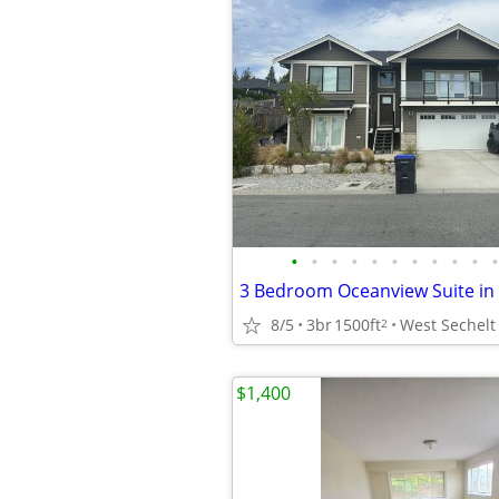
•
•
•
•
•
•
•
•
•
•
•
8/5
3br
1500ft
West Sechelt
2
$1,400