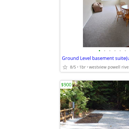
•
•
•
•
•
•
8/5
1br
westview powell rive
$900