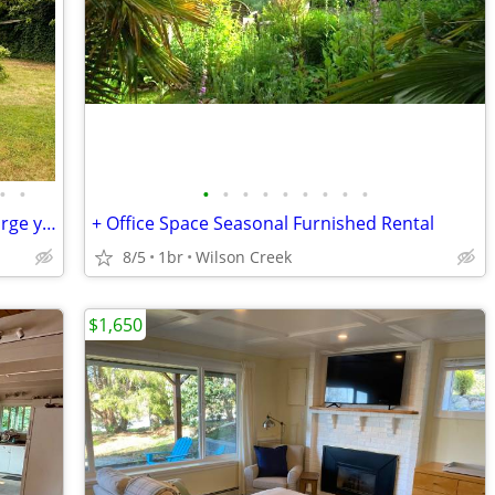
•
•
•
•
•
•
•
•
•
•
•
Charming Beach Avenue Cottage with large yard and easy beach access!
+ Office Space Seasonal Furnished Rental
8/5
1br
Wilson Creek
$1,650