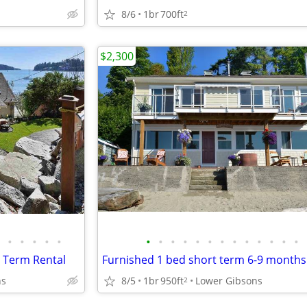
8/6
1br
700ft
2
$2,300
•
•
•
•
•
•
•
•
•
•
•
•
•
•
•
•
•
•
 Term Rental
Furnished 1 bed short term 6-9 months
ns
8/5
1br
950ft
Lower Gibsons
2