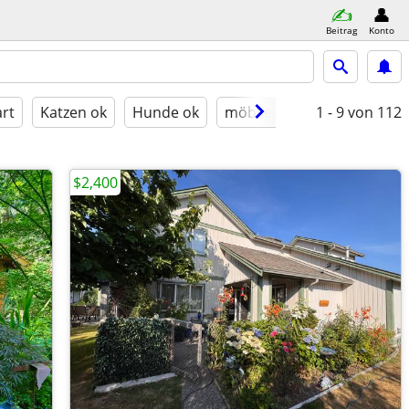
Beitrag
Konto
rt
Katzen ok
Hunde ok
möbliert
1 - 9
von 112
$2,400