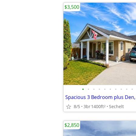
$3,500
•
•
•
•
•
•
•
•
•
•
8/5
3br
1400ft
Sechelt
2
$2,850