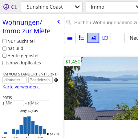
CL
Sunshine Coast
Immo
Wohnungen/​
Immo zur Miete
Neu
Nur Suchtitel
hat Bild
Heute gepostet
$1,450
show duplicates
KM VOM STANDORT ENTFERNT

Karte verwenden...
PREIS
$
– $
avg: $2,045
$12.3k