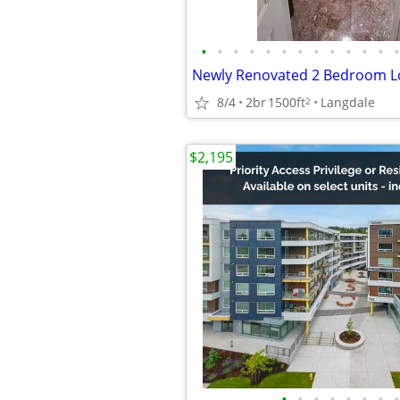
•
•
•
•
•
•
•
•
•
•
•
•
•
8/4
2br
1500ft
Langdale
2
$2,195
•
•
•
•
•
•
•
•