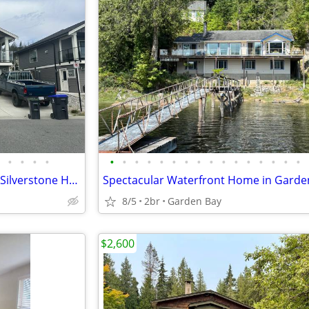
•
•
•
•
•
•
•
•
•
•
•
•
•
•
•
•
•
•
•
•
3 Bedroom Oceanview Suite in Silverstone Heights!
Spectacular Waterfront Home in Garde
8/5
2br
Garden Bay
$2,600