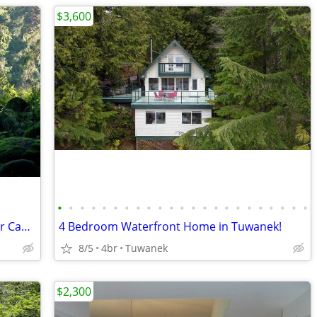
$3,600
•
•
•
•
•
•
•
•
•
•
•
•
•
•
•
•
•
•
•
•
•
•
•
Woodland Acreage Near Ferries for Your Camper/RV
4 Bedroom Waterfront Home in Tuwanek!
8/5
4br
Tuwanek
$2,300