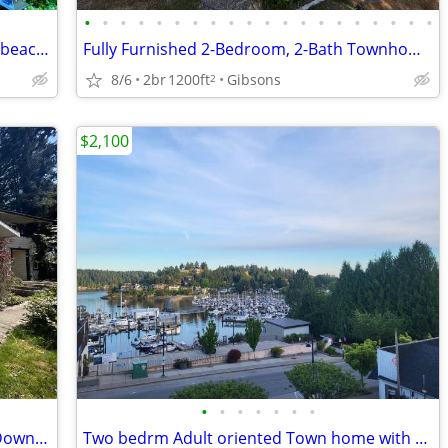
•
•
•
•
•
•
•
•
•
•
•
•
•
•
•
•
•
•
•
•
Cozy 2 bedroom & 1 bath Cabin walk to beach Sechelt
Fully Furnished 2-Bedroom, 2-Bath Townhome – Upper Gibsons
8/6
2br
1200ft
Gibsons
2
$2,100
•
•
•
•
•
•
•
Detached Laneway House / Cottage in Downtown Sechelt Avail Sept 1
Two bedrm Adult oriented Town home with view Gibsons Landing